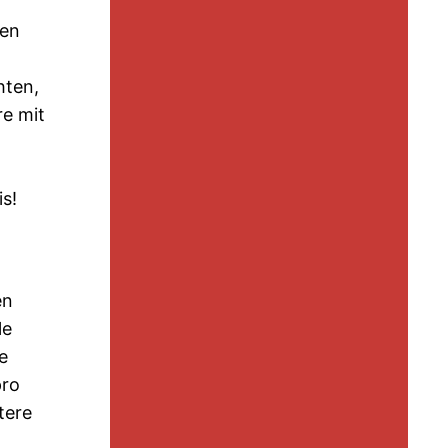
ken
hten,
re mit
s!
en
le
e
pro
tere