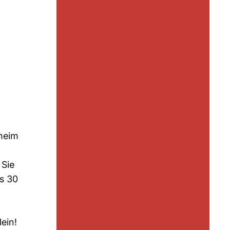
hheim
 Sie
is 30
ein!