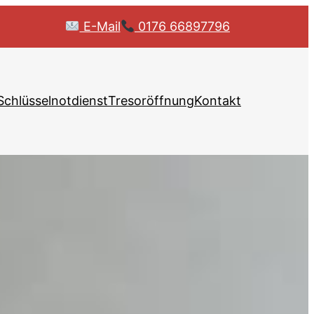
E-Mail
0176 66897796
Schlüsselnotdienst
Tresoröffnung
Kontakt