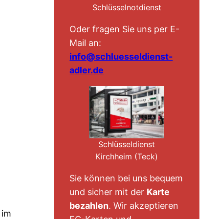
Schlüsselnotdienst
Oder fragen Sie uns per E-
Mail an:
info@schluesseldienst-
adler.de
Schlüsseldienst
Kirchheim (Teck)
Sie können bei uns bequem
und sicher mit der
Karte
bezahlen
. Wir akzeptieren
 im